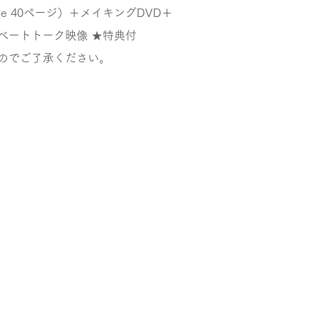
ge 40ページ）＋メイキングDVD＋
ベートトーク映像 ★特典付
のでご了承ください。