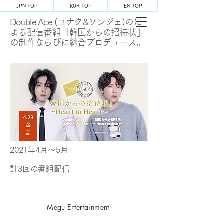
JPN TOP
KOR TOP
EN TOP
Double Ace (ユナク&ソンジェ)のに
よる配信番組「韓国からの招待状」
の制作ならびに総合プロデュース。
2021年4月〜5月
​計3回の番組配信
Megu Entertainment