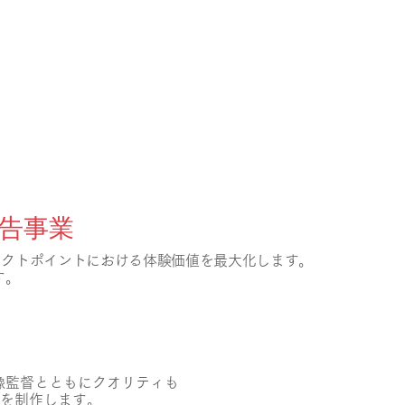
SERVICE
告事業
タクトポイントにおける体験価値を
最大化します。
す。
像監督とともにクオリティも
Mを制作します。