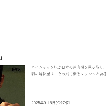
」
ハイジャック犯が日本の旅客機を乗っ取り
明の解決屋は、その飛行機をソウルへと誘
2025年9月5日(金)公開